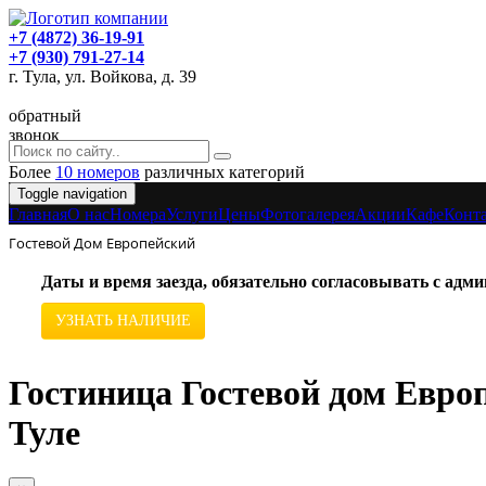
+7 (4872) 36-19-91
+7 (930) 791-27-14
г. Тула, ул. Войкова, д. 39
обратный
звонок
Более
10 номеров
различных категорий
Toggle navigation
Главная
O нас
Номера
Услуги
Цены
Фотогалерея
Акции
Кафе
Конт
Гостевой Дом Европейский
Даты и время заезда, обязательно согласовывать с ад
УЗНАТЬ НАЛИЧИЕ
Гостиница Гостевой дом Европ
Туле