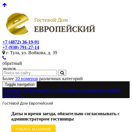
+7 (4872) 36-19-91
+7 (930) 791-27-14
г. Тула, ул. Войкова, д. 39
обратный
звонок
Более
10 номеров
различных категорий
Toggle navigation
Главная
O нас
Номера
Услуги
Цены
Фотогалерея
Акции
Кафе
Контакты
Гостевой Дом Европейский
Даты и время заезда, обязательно согласовывать с
администратором гостиницы
УЗНАТЬ НАЛИЧИЕ