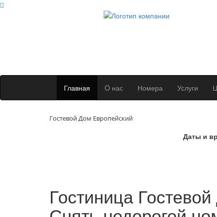
Главная
O нас
Номера
Услуги
Ц
Гостевой Дом Европейский
Даты и в
Гостиница Гостевой
Снять недорогой но