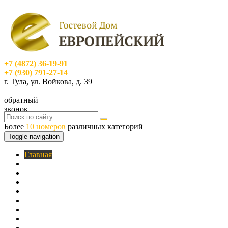
+7 (4872) 36-19-91
+7 (930) 791-27-14
г. Тула, ул. Войкова, д. 39
обратный
звонок
Более
10 номеров
различных категорий
Toggle navigation
Главная
O нас
Номера
Услуги
Цены
Фотогалерея
Акции
Кафе
Контакты