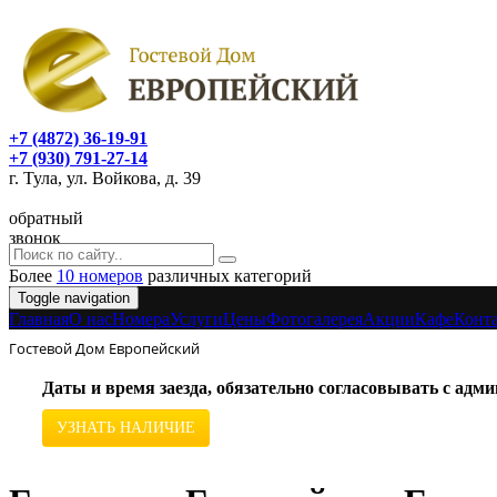
+7 (4872) 36-19-91
+7 (930) 791-27-14
г. Тула, ул. Войкова, д. 39
обратный
звонок
Более
10 номеров
различных категорий
Toggle navigation
Главная
O нас
Номера
Услуги
Цены
Фотогалерея
Акции
Кафе
Конт
Гостевой Дом Европейский
Даты и время заезда, обязательно согласовывать с ад
УЗНАТЬ НАЛИЧИЕ