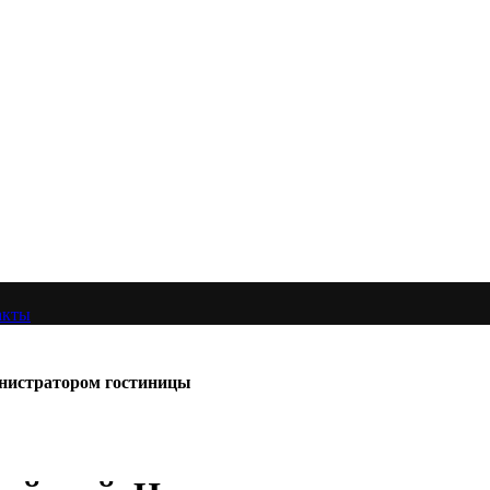
акты
министратором гостиницы