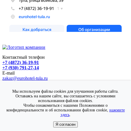
Контактный телефон
+7 (4872) 36-19-91
+7 (930) 791-27-14
E-mail
zakaz@eurohotel-tula.ru
Адрес
г. Тула, ул. Войкова, д. 39
Мы используем файлы cookies для улучшения работы сайта.
Гостевой Дом "Европейский"
Оставаясь на нашем сайте, вы соглашаетесь с условиями
© 2025 Все права защищены
использования файлов cookies.
Чтобы ознакомиться с нашими Положениями о
Политика в отношении обработки персональных данных
конфиденциальности и об использовании файлов cookie,
нажмите
здесь
.
Разработка сайта
Веб-студия "Дом сайтов"
Я согласен