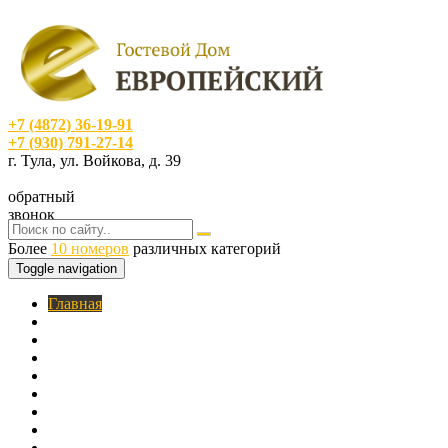
+7 (4872) 36-19-91
+7 (930) 791-27-14
г. Тула, ул. Войкова, д. 39
обратный
звонок
Более
10 номеров
различных категорий
Toggle navigation
Главная
O нас
Номера
Услуги
Цены
Фотогалерея
Акции
Кафе
Контакты