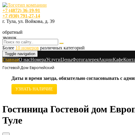
+7 (4872) 36-19-91
+7 (930) 791-27-14
г. Тула, ул. Войкова, д. 39
обратный
звонок
Более
10 номеров
различных категорий
Toggle navigation
Главная
O нас
Номера
Услуги
Цены
Фотогалерея
Акции
Кафе
Конт
Гостевой Дом Европейский
Даты и время заезда, обязательно согласовывать с ад
УЗНАТЬ НАЛИЧИЕ
Гостиница Гостевой дом Европ
Туле