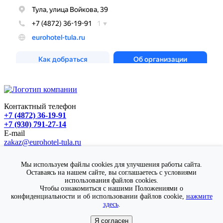
Контактный телефон
+7 (4872) 36-19-91
+7 (930) 791-27-14
E-mail
zakaz@eurohotel-tula.ru
Адрес
г. Тула, ул. Войкова, д. 39
Мы используем файлы cookies для улучшения работы сайта.
Гостевой Дом "Европейский"
Оставаясь на нашем сайте, вы соглашаетесь с условиями
© 2025 Все права защищены
использования файлов cookies.
Чтобы ознакомиться с нашими Положениями о
Политика в отношении обработки персональных данных
конфиденциальности и об использовании файлов cookie,
нажмите
здесь
.
Разработка сайта
Веб-студия "Дом сайтов"
Я согласен